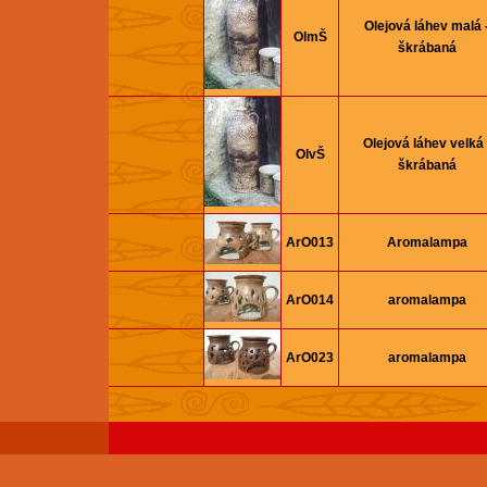
Olejová láhev malá 
OlmŠ
škrábaná
Olejová láhev velká 
OlvŠ
škrábaná
ArO013
Aromalampa
ArO014
aromalampa
ArO023
aromalampa