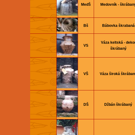
MedŠ
Medovník - škrában
Bš
Bábovka škrabaná
Váza keltská - deko
VS
škrábaný
VŠ
Váza široká škrába
DŠ
Džbán škrábaný