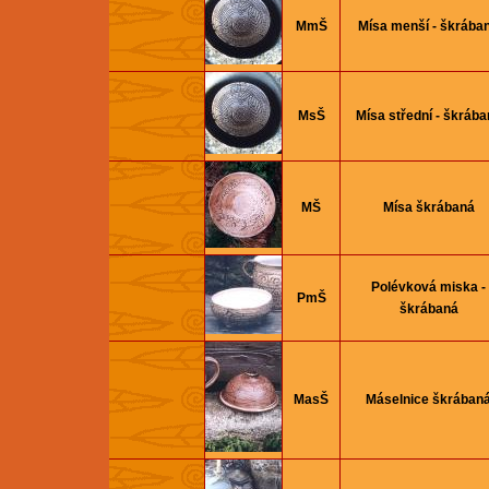
MmŠ
Mísa menší - škrába
MsŠ
Mísa střední - škrába
MŠ
Mísa škrábaná
Polévková miska -
PmŠ
škrábaná
MasŠ
Máselnice škrában