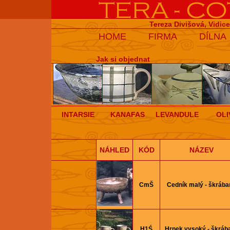
Tereza Divišová, Vidic
HOME
FIRMA
DÍLNA
Jak si objednat
INTARSIE
KANAFAS
LEVANDULE
OLI
NÁHLED
KÓD
NÁZEV
CmŠ
Cedník malý - škrába
H1Ś
Hrnek vysoký - škráb