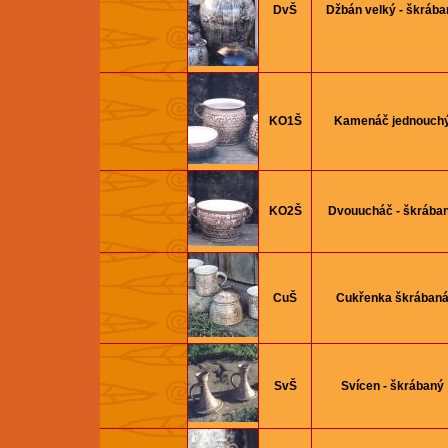
DvŠ
Džbán velký - škrába
KO1Š
Kamenáč jednouch
KO2Š
Dvouucháč - škrába
CuŠ
Cukřenka škrában
SvŠ
Svícen - škrábaný