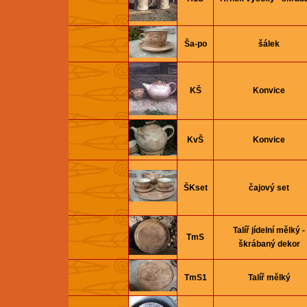
Ša-po
šálek
KŠ
Konvice
KvŠ
Konvice
ŠKset
čajový set
Talíř jí­delní­ mělký -
TmS
škrábaný dekor
TmS1
Talíř mělký