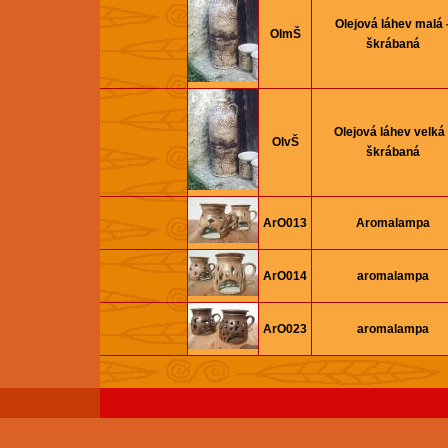
Olejová láhev malá 
OlmŠ
škrábaná
Olejová láhev velká 
OlvŠ
škrábaná
ArO013
Aromalampa
ArO014
aromalampa
ArO023
aromalampa