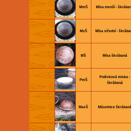
MmŠ
Mísa menší - škrába
MsŠ
Mísa střední - škrába
MŠ
Mísa škrábaná
Polévková miska -
PmŠ
škrábaná
MasŠ
Máselnice škrában