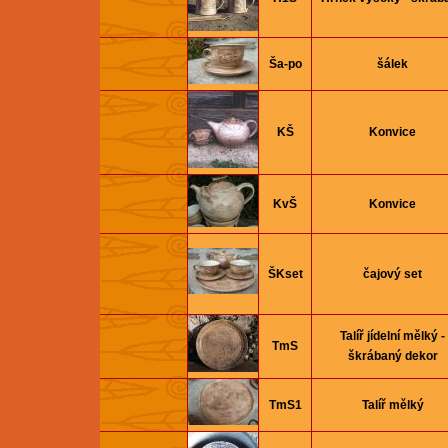
Ša-po
šálek
KŠ
Konvice
KvŠ
Konvice
ŠKset
čajový set
Talíř jí­delní­ mělký -
TmS
škrábaný dekor
TmS1
Talíř mělký