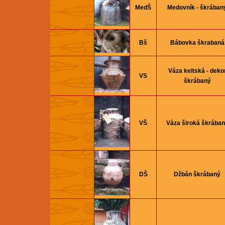
MedŠ
Medovník - škrában
Bš
Bábovka škrabaná
Váza keltská - deko
VS
škrábaný
VŠ
Váza široká škrába
DŠ
Džbán škrábaný