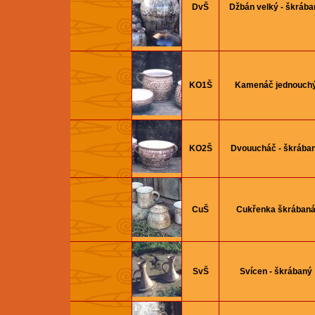
DvŠ
Džbán velký - škrába
KO1Š
Kamenáč jednouch
KO2Š
Dvouucháč - škrába
CuŠ
Cukřenka škrában
SvŠ
Svícen - škrábaný