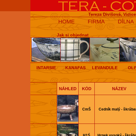
Tereza Divišová, Vidic
HOME
FIRMA
DÍLNA
Jak si objednat
INTARSIE
KANAFAS
LEVANDULE
OLI
NÁHLED
KÓD
NÁZEV
CmŠ
Cedník malý - škrába
H1Ś
Hrnek vysoký - škráb