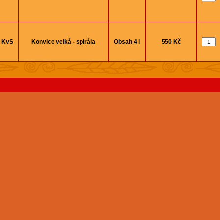
KvS
Konvice velká - spirála
Obsah 4 l
550 Kč