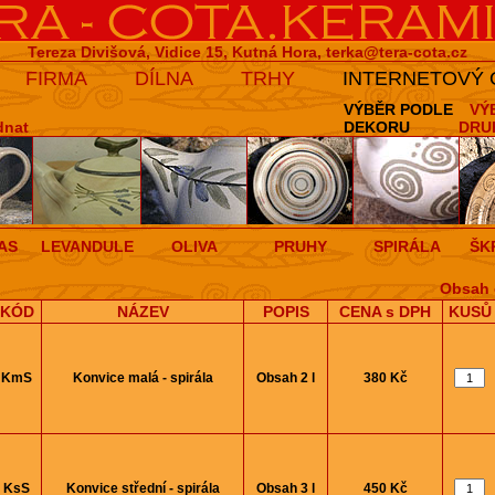
Tereza Divišová, Vidice 15, Kutná Hora,
terka@tera-cota.cz
FIRMA
DÍLNA
TRHY
INTERNETOVÝ
VÝBĚR PODLE
VÝ
dnat
DEKORU
DRU
AS
LEVANDULE
OLIVA
PRUHY
SPIRÁLA
ŠK
Obsah 
KÓD
NÁZEV
POPIS
CENA s DPH
KUSŮ
KmS
Konvice malá - spirála
Obsah 2 l
380 Kč
KsS
Konvice střední - spirála
Obsah 3 l
450 Kč