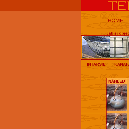
HOME
Jak si obje
INTARSIE
KANAF
NÁHLED