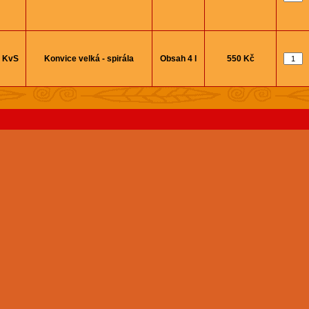
KvS
Konvice velká - spirála
Obsah 4 l
550 Kč