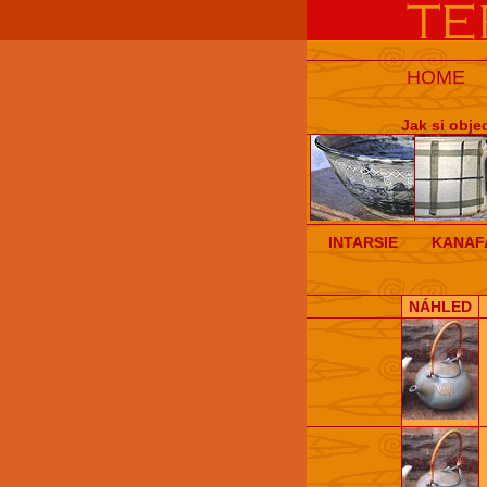
HOME
Jak si obje
INTARSIE
KANAF
NÁHLED