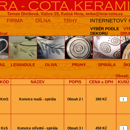
Tereza Divišová, Vidice 15, Kutná Hora,
terka@tera-cota.cz
FIRMA
DÍLNA
TRHY
INTERNETOVÝ
VÝBĚR PODLE
VÝ
dnat
DEKORU
DRU
AS
LEVANDULE
OLIVA
PRUHY
SPIRÁLA
ŠK
Obsah 
KÓD
NÁZEV
POPIS
CENA s DPH
KUSŮ
KmS
Konvice malá - spirála
Obsah 2 l
380 Kč
KsS
Konvice střední - spirála
Obsah 3 l
450 Kč