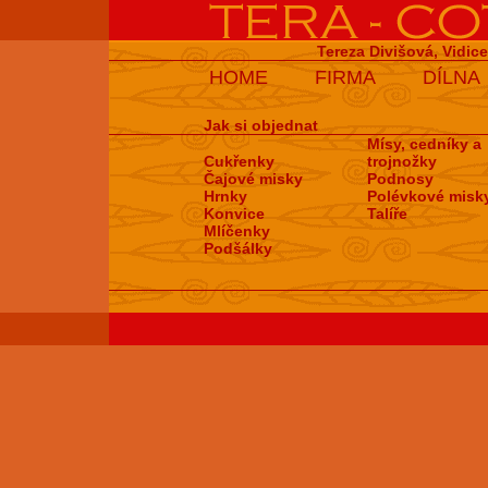
Tereza Divišová, Vidic
HOME
FIRMA
DÍLNA
Jak si objednat
Mísy, cedníky a
Cukřenky
trojnožky
Čajové misky
Podnosy
Hrnky
Polévkové misk
Konvice
Talíře
Mlíčenky
Podšálky