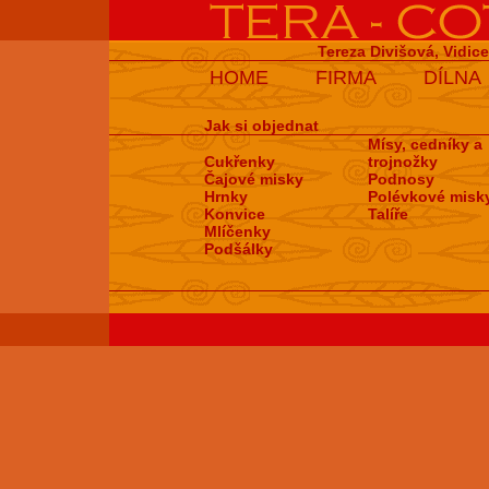
Tereza Divišová, Vidic
HOME
FIRMA
DÍLNA
Jak si objednat
Mísy, cedníky a
Cukřenky
trojnožky
Čajové misky
Podnosy
Hrnky
Polévkové misk
Konvice
Talíře
Mlíčenky
Podšálky