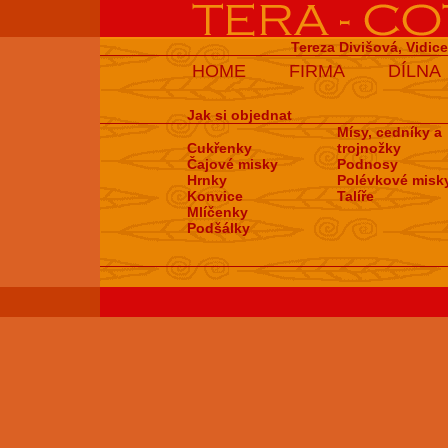
Tereza Divišová, Vidic
HOME
FIRMA
DÍLNA
Jak si objednat
Mísy, cedníky a
Cukřenky
trojnožky
Čajové misky
Podnosy
Hrnky
Polévkové misk
Konvice
Talíře
Mlíčenky
Podšálky