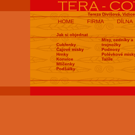
Tereza Divišová, Vidic
HOME
FIRMA
DÍLNA
Jak si objednat
Mísy, cedníky a
Cukřenky
trojnožky
Čajové misky
Podnosy
Hrnky
Polévkové misk
Konvice
Talíře
Mlíčenky
Podšálky