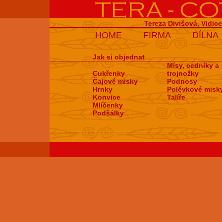
Tereza Divišová, Vidic
HOME
FIRMA
DÍLNA
Jak si objednat
Mísy, cedníky a
Cukřenky
trojnožky
Čajové misky
Podnosy
Hrnky
Polévkové misk
Konvice
Talíře
Mlíčenky
Podšálky