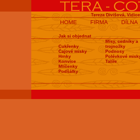
Tereza Divišová, Vidic
HOME
FIRMA
DÍLNA
Jak si objednat
Mísy, cedníky a
Cukřenky
trojnožky
Čajové misky
Podnosy
Hrnky
Polévkové misk
Konvice
Talíře
Mlíčenky
Podšálky