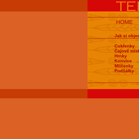
HOME
Jak si obje
Cukřenky
Čajové mis
Hrnky
Konvice
Mlíčenky
Podšálky