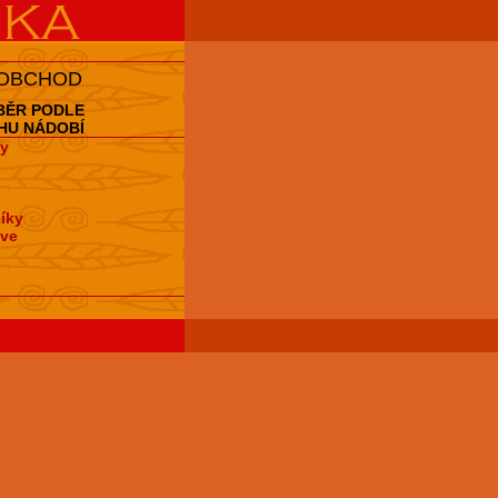
 OBCHOD
BĚR PODLE
HU NÁDOBÍ
y
íky
hve