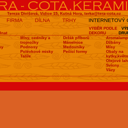
Tereza Divišová, Vidice 15, Kutná Hora,
terka@tera-cota.cz
FIRMA
DÍLNA
TRHY
INTERNETOVÝ
VÝBĚR PODLE
VÝ
dnat
DEKORU
DRU
Mísy, cedníky a
Držák příborů
Aromalamp
trojnožky
Máselnice
Džbány
ky
Podnosy
Medovní­ky
Mísy
Polévkové misky
Pečí­cí­ formy
Obaly na
Talíře
kytky,květn
Olejové la
Svícny
Vázy