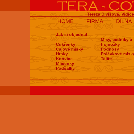
Tereza Divišová, Vidic
HOME
FIRMA
DÍLNA
Jak si objednat
Mísy, cedníky a
Cukřenky
trojnožky
Čajové misky
Podnosy
Hrnky
Polévkové misk
Konvice
Talíře
Mlíčenky
Podšálky