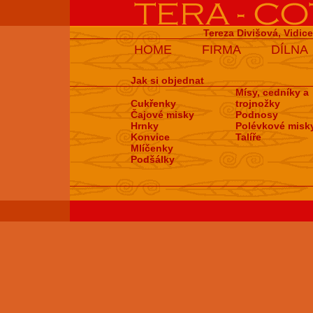
Tereza Divišová, Vidic
HOME
FIRMA
DÍLNA
Jak si objednat
Mísy, cedníky a
Cukřenky
trojnožky
Čajové misky
Podnosy
Hrnky
Polévkové misk
Konvice
Talíře
Mlíčenky
Podšálky