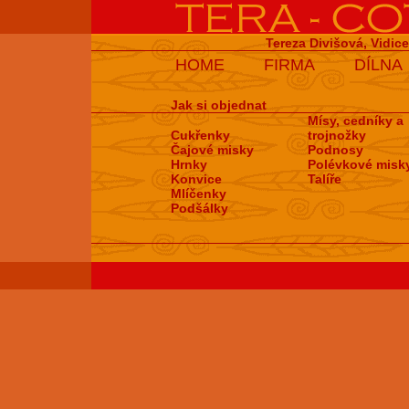
Tereza Divišová, Vidic
HOME
FIRMA
DÍLNA
Jak si objednat
Mísy, cedníky a
Cukřenky
trojnožky
Čajové misky
Podnosy
Hrnky
Polévkové misk
Konvice
Talíře
Mlíčenky
Podšálky