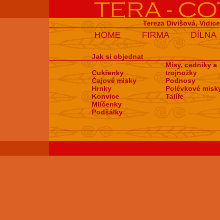
Tereza Divišová, Vidic
HOME
FIRMA
DÍLNA
Jak si objednat
Mísy, cedníky a
Cukřenky
trojnožky
Čajové misky
Podnosy
Hrnky
Polévkové misk
Konvice
Talíře
Mlíčenky
Podšálky