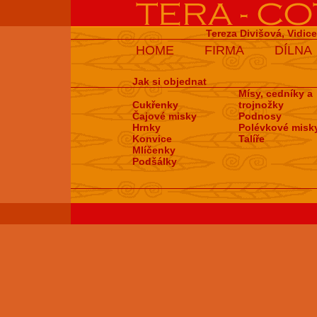
Tereza Divišová, Vidic
HOME
FIRMA
DÍLNA
Jak si objednat
Mísy, cedníky a
Cukřenky
trojnožky
Čajové misky
Podnosy
Hrnky
Polévkové misk
Konvice
Talíře
Mlíčenky
Podšálky