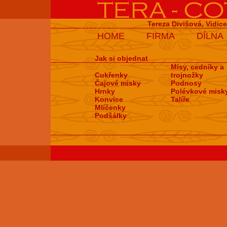
Tereza Divišová, Vidic
HOME
FIRMA
DÍLNA
Jak si objednat
Mísy, cedníky a
Cukřenky
trojnožky
Čajové misky
Podnosy
Hrnky
Polévkové misk
Konvice
Talíře
Mlíčenky
Podšálky