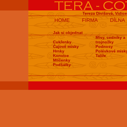
Tereza Divišová, Vidic
HOME
FIRMA
DÍLNA
Jak si objednat
Mísy, cedníky a
Cukřenky
trojnožky
Čajové misky
Podnosy
Hrnky
Polévkové misk
Konvice
Talíře
Mlíčenky
Podšálky