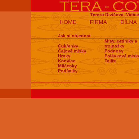
Tereza Divišová, Vidic
HOME
FIRMA
DÍLNA
Jak si objednat
Mísy, cedníky a
Cukřenky
trojnožky
Čajové misky
Podnosy
Hrnky
Polévkové misk
Konvice
Talíře
Mlíčenky
Podšálky