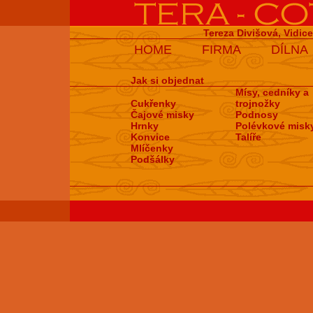
Tereza Divišová, Vidic
HOME
FIRMA
DÍLNA
Jak si objednat
Mísy, cedníky a
Cukřenky
trojnožky
Čajové misky
Podnosy
Hrnky
Polévkové misk
Konvice
Talíře
Mlíčenky
Podšálky