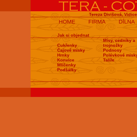
Tereza Divišová, Vidic
HOME
FIRMA
DÍLNA
Jak si objednat
Mísy, cedníky a
Cukřenky
trojnožky
Čajové misky
Podnosy
Hrnky
Polévkové misk
Konvice
Talíře
Mlíčenky
Podšálky