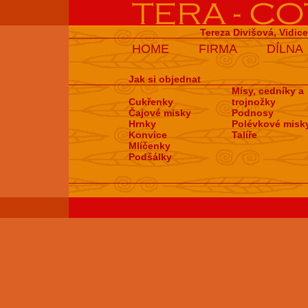
Tereza Divišová, Vidic
HOME
FIRMA
DÍLNA
Jak si objednat
Mísy, cedníky a
Cukřenky
trojnožky
Čajové misky
Podnosy
Hrnky
Polévkové misk
Konvice
Talíře
Mlíčenky
Podšálky