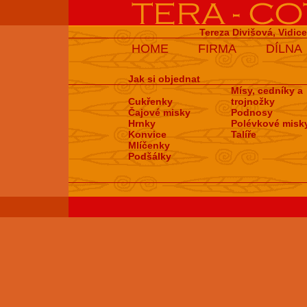
Tereza Divišová, Vidic
HOME
FIRMA
DÍLNA
Jak si objednat
Mísy, cedníky a
Cukřenky
trojnožky
Čajové misky
Podnosy
Hrnky
Polévkové misk
Konvice
Talíře
Mlíčenky
Podšálky