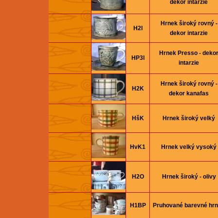
dekor intarzie
Hrnek široký rovný -
H2I
dekor intarzie
Hrnek Presso - deko
HP3I
intarzie
Hrnek široký rovný -
H2K
dekor kanafas
HšK
Hrnek široký velký
HvK1
Hrnek velký vysoký
H2O
Hrnek široký - olivy
H1BP
Pruhované barevné hr