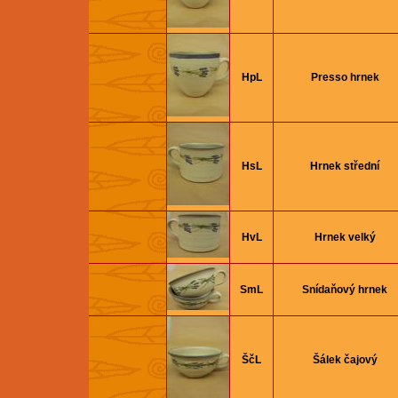
HpL
Presso hrnek
HsL
Hrnek střední
HvL
Hrnek velký
SmL
Snídaňový hrnek
ŠčL
Šálek čajový