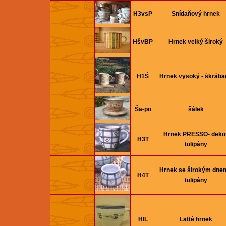
H3vsP
Snídaňový hrnek
HšvBP
Hrnek velký široký
H1Ś
Hrnek vysoký - škrába
Ša-po
šálek
Hrnek PRESSO- deko
H3T
tulipány
Hrnek se širokým dnem
H4T
tulipány
HlL
Latté hrnek