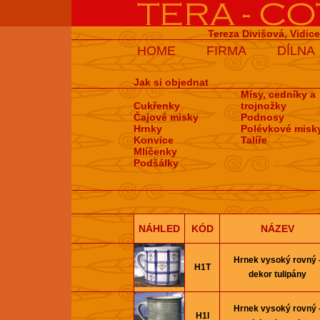
Tereza Divišová, Vidic
HOME
FIRMA
DÍLNA
Jak si objednat
Mísy, cedníky a
Cukřenky
trojnožky
Čajové misky
Podnosy
Hrnky
Polévkové misk
Konvice
Talíře
Mlíčenky
Podšálky
NÁHLED
KÓD
NÁZEV
Hrnek vysoký rovný 
H1T
dekor tulipány
Hrnek vysoký rovný 
H1I