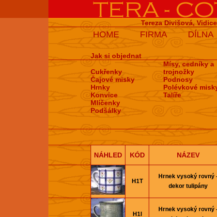
Tereza Divišová, Vidic
HOME
FIRMA
DÍLNA
Jak si objednat
Mísy, cedníky a
Cukřenky
trojnožky
Čajové misky
Podnosy
Hrnky
Polévkové misk
Konvice
Talíře
Mlíčenky
Podšálky
NÁHLED
KÓD
NÁZEV
Hrnek vysoký rovný 
H1T
dekor tulipány
Hrnek vysoký rovný 
H1I