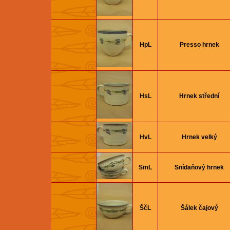
HpL
Presso hrnek
HsL
Hrnek střední
HvL
Hrnek velký
SmL
Snídaňový hrnek
ŠčL
Šálek čajový