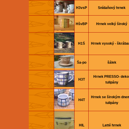
H3vsP
Snídaňový hrnek
HšvBP
Hrnek velký široký
H1Ś
Hrnek vysoký - škrába
Ša-po
šálek
Hrnek PRESSO- deko
H3T
tulipány
Hrnek se širokým dnem
H4T
tulipány
HlL
Latté hrnek