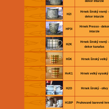
dekor intarzie
Hrnek široký rovný -
H2I
dekor intarzie
Hrnek Presso - deko
HP3I
intarzie
Hrnek široký rovný -
H2K
dekor kanafas
HšK
Hrnek široký velký
HvK1
Hrnek velký vysoký
H2O
Hrnek široký - olivy
H1BP
Pruhované barevné hr