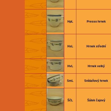
HpL
Presso hrnek
HsL
Hrnek střední
HvL
Hrnek velký
SmL
Snídaňový hrnek
ŠčL
Šálek čajový