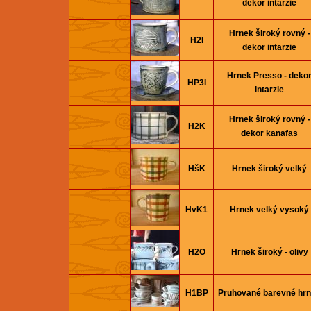
dekor intarzie
Hrnek široký rovný -
H2I
dekor intarzie
Hrnek Presso - deko
HP3I
intarzie
Hrnek široký rovný -
H2K
dekor kanafas
HšK
Hrnek široký velký
HvK1
Hrnek velký vysoký
H2O
Hrnek široký - olivy
H1BP
Pruhované barevné hr