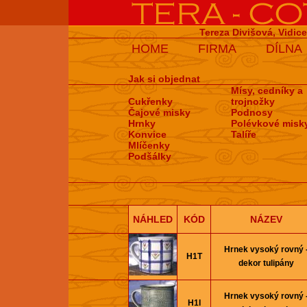
Tereza Divišová, Vidic
HOME
FIRMA
DÍLNA
Jak si objednat
Mísy, cedníky a
Cukřenky
trojnožky
Čajové misky
Podnosy
Hrnky
Polévkové misk
Konvice
Talíře
Mlíčenky
Podšálky
NÁHLED
KÓD
NÁZEV
Hrnek vysoký rovný 
H1T
dekor tulipány
Hrnek vysoký rovný 
H1I