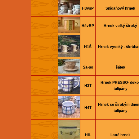
H3vsP
Snídaňový hrnek
HšvBP
Hrnek velký široký
H1Ś
Hrnek vysoký - škrába
Ša-po
šálek
Hrnek PRESSO- deko
H3T
tulipány
Hrnek se širokým dnem
H4T
tulipány
HlL
Latté hrnek