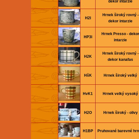
dekor intarzie
Hrnek široký rovný -
H2I
dekor intarzie
Hrnek Presso - deko
HP3I
intarzie
Hrnek široký rovný -
H2K
dekor kanafas
HšK
Hrnek široký velký
HvK1
Hrnek velký vysoký
H2O
Hrnek široký - olivy
H1BP
Pruhované barevné hr