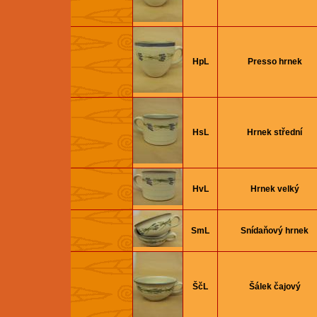
HpL
Presso hrnek
HsL
Hrnek střední
HvL
Hrnek velký
SmL
Snídaňový hrnek
ŠčL
Šálek čajový