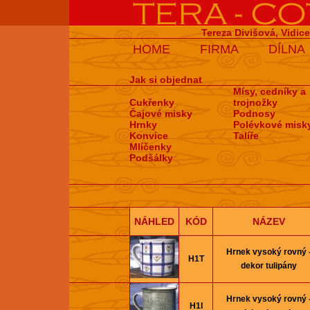
Tereza Divišová, Vidic
HOME
FIRMA
DÍLNA
Jak si objednat
Mísy, cedníky a
Cukřenky
trojnožky
Čajové misky
Podnosy
Hrnky
Polévkové misk
Konvice
Talíře
Mlíčenky
Podšálky
NÁHLED
KÓD
NÁZEV
Hrnek vysoký rovný 
H1T
dekor tulipány
Hrnek vysoký rovný 
H1I