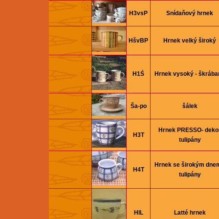
H3vsP
Snídaňový hrnek
HšvBP
Hrnek velký široký
H1Ś
Hrnek vysoký - škrába
Ša-po
šálek
Hrnek PRESSO- deko
H3T
tulipány
Hrnek se širokým dnem
H4T
tulipány
HlL
Latté hrnek