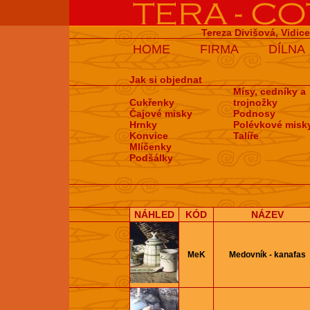
Tereza Divišová, Vidic
HOME
FIRMA
DÍLNA
Jak si objednat
Mísy, cedníky a
Cukřenky
trojnožky
Čajové misky
Podnosy
Hrnky
Polévkové misk
Konvice
Talíře
Mlíčenky
Podšálky
NÁHLED
KÓD
NÁZEV
MeK
Medovník - kanafas