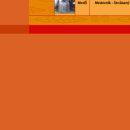
MedŠ
Medovník - škrábaný