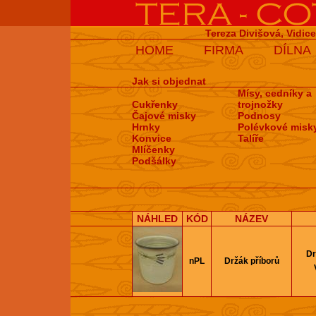
Tereza Divišová, Vidic
HOME
FIRMA
DÍLNA
Jak si objednat
Mísy, cedníky a
Cukřenky
trojnožky
Čajové misky
Podnosy
Hrnky
Polévkové misk
Konvice
Talíře
Mlíčenky
Podšálky
NÁHLED
KÓD
NÁZEV
Dr
nPL
Držák příborů