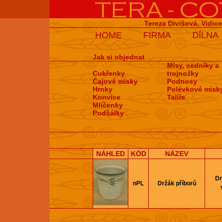
Tereza Divišová, Vidic
HOME
FIRMA
DÍLNA
Jak si objednat
Mísy, cedníky a
Cukřenky
trojnožky
Čajové misky
Podnosy
Hrnky
Polévkové misk
Konvice
Talíře
Mlíčenky
Podšálky
NÁHLED
KÓD
NÁZEV
Dr
nPL
Držák příborů