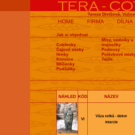
Tereza Divišová, Vidic
HOME
FIRMA
DÍLNA
Jak si objednat
Mísy, cedníky a
Cukřenky
trojnožky
Čajové misky
Podnosy
Hrnky
Polévkové misk
Konvice
Talíře
Mlíčenky
Podšálky
NÁHLED
KÓD
NÁZEV
Váza velká - dekor
VI
intarzie