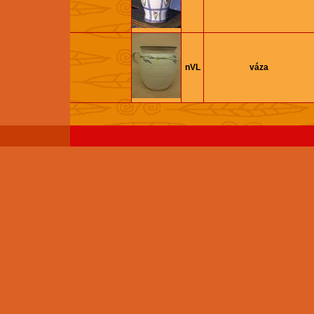
nVL
váza