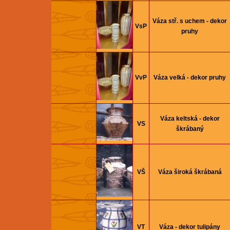
Váza stř. s uchem - dekor
VsP
pruhy
VvP
Váza velká - dekor pruhy
Váza keltská - dekor
VS
škrábaný
VŠ
Váza široká škrábaná
VT
Váza - dekor tulipány