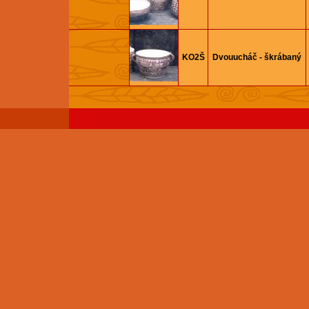
KO2Š
Dvouucháč - škrábaný