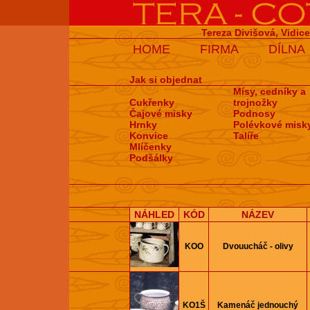
Tereza Divišová, Vidic
HOME
FIRMA
DÍLNA
Jak si objednat
Mísy, cedníky a
Cukřenky
trojnožky
Čajové misky
Podnosy
Hrnky
Polévkové misk
Konvice
Talíře
Mlíčenky
Podšálky
NÁHLED
KÓD
NÁZEV
KOO
Dvouucháč - olivy
KO1Š
Kamenáč jednouchý