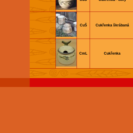
CuŠ
Cukřenka škrábaná
CmL
Cukřenka