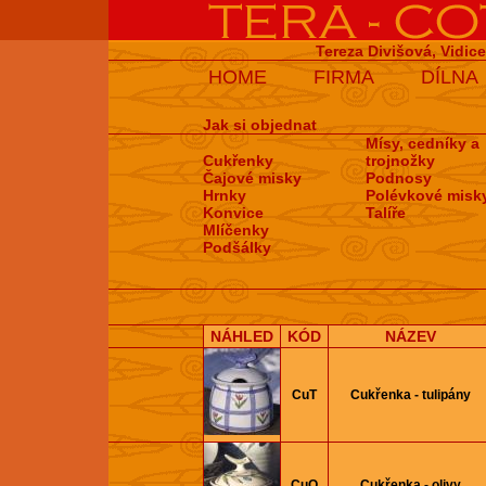
Tereza Divišová, Vidic
HOME
FIRMA
DÍLNA
Jak si objednat
Mísy, cedníky a
Cukřenky
trojnožky
Čajové misky
Podnosy
Hrnky
Polévkové misk
Konvice
Talíře
Mlíčenky
Podšálky
NÁHLED
KÓD
NÁZEV
CuT
Cukřenka - tulipány
CuO
Cukřenka - olivy