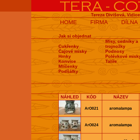
Tereza Divišová, Vidic
HOME
FIRMA
DÍLNA
Jak si objednat
Mísy, cedníky a
Cukřenky
trojnožky
Čajové misky
Podnosy
Hrnky
Polévkové misk
Konvice
Talíře
Mlíčenky
Podšálky
NÁHLED
KÓD
NÁZEV
ArO021
aromalampa
ArO024
aromalampa