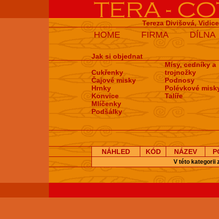
Tereza Divišová, Vidic
HOME
FIRMA
DÍLNA
Jak si objednat
Mísy, cedníky a
Cukřenky
trojnožky
Čajové misky
Podnosy
Hrnky
Polévkové misk
Konvice
Talíře
Mlíčenky
Podšálky
NÁHLED
KÓD
NÁZEV
P
V této kategorii