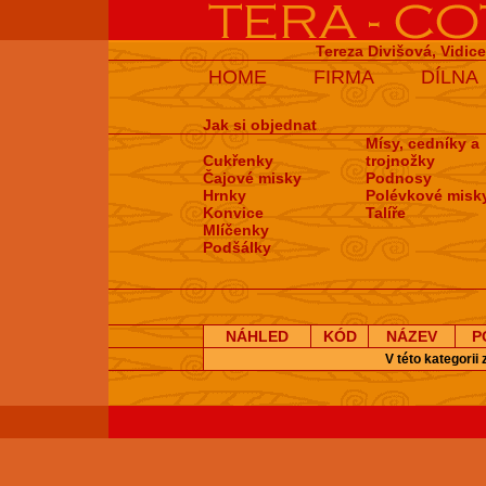
Tereza Divišová, Vidic
HOME
FIRMA
DÍLNA
Jak si objednat
Mísy, cedníky a
Cukřenky
trojnožky
Čajové misky
Podnosy
Hrnky
Polévkové misk
Konvice
Talíře
Mlíčenky
Podšálky
NÁHLED
KÓD
NÁZEV
P
V této kategorii