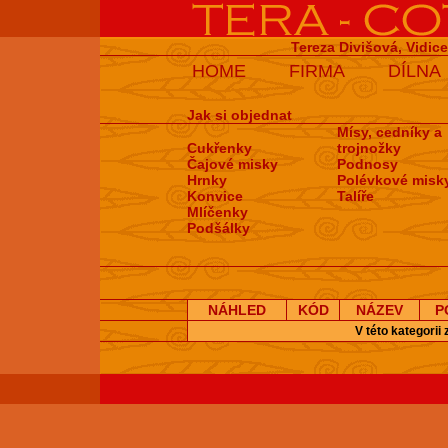
Tereza Divišová, Vidic
HOME
FIRMA
DÍLNA
Jak si objednat
Mísy, cedníky a
Cukřenky
trojnožky
Čajové misky
Podnosy
Hrnky
Polévkové misk
Konvice
Talíře
Mlíčenky
Podšálky
NÁHLED
KÓD
NÁZEV
P
V této kategorii