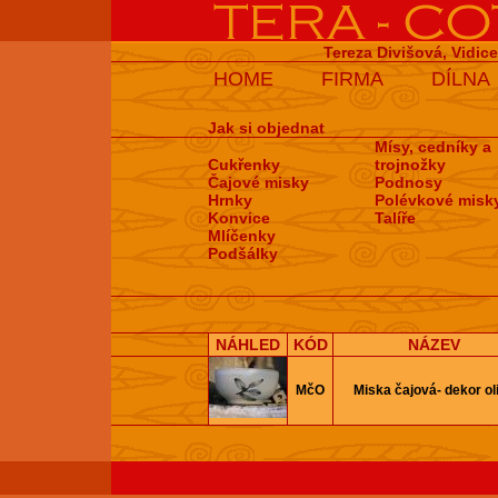
Tereza Divišová, Vidic
HOME
FIRMA
DÍLNA
Jak si objednat
Mísy, cedníky a
Cukřenky
trojnožky
Čajové misky
Podnosy
Hrnky
Polévkové misk
Konvice
Talíře
Mlíčenky
Podšálky
NÁHLED
KÓD
NÁZEV
MčO
Miska čajová- dekor ol