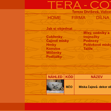
Tereza Divišová, Vidic
HOME
FIRMA
DÍLNA
Jak si objednat
Mísy, cedníky a
Cukřenky
trojnožky
Čajové misky
Podnosy
Hrnky
Polévkové misk
Konvice
Talíře
Mlíčenky
Podšálky
NÁHLED
KÓD
NÁZEV
MčO
Miska čajová- dekor ol