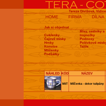
Tereza Divišová, Vidic
HOME
FIRMA
DÍLNA
Jak si objednat
Mísy, cedníky a
Cukřenky
trojnožky
Čajové misky
Podnosy
Hrnky
Polévkové misk
Konvice
Talíře
Mlíčenky
Podšálky
NÁHLED
KÓD
NÁZEV
MliT
Mlíčenka - dekor tulipány