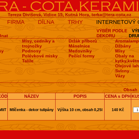
Tereza Divišová, Vidice 15, Kutná Hora,
terka@tera-cota.cz
FIRMA
DÍLNA
TRHY
INTERNETOVÝ
VÝBĚR PODLE
VÝ
dnat
DEKORU
DRU
Mísy, cedníky a
Držák příborů
Aromalamp
trojnožky
Máselnice
Džbány
ky
Podnosy
Medovní­ky
Mísy
Polévkové misky
Pečí­cí­ formy
Obaly na
Talíře
kytky,květn
Olejové la
Svícny
Vázy
Obsah 
KÓD
NÁZEV
POPIS
CENA s DPH
KU
MliT
Mlíčenka - dekor tulipány
Výška 10 cm, obsah 0,25l
140 Kč