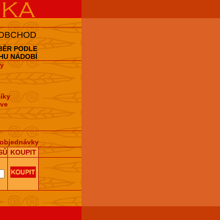
 OBCHOD
BĚR PODLE
HU NÁDOBÍ
y
íky
hve
objednávky
SŮ
KOUPIT