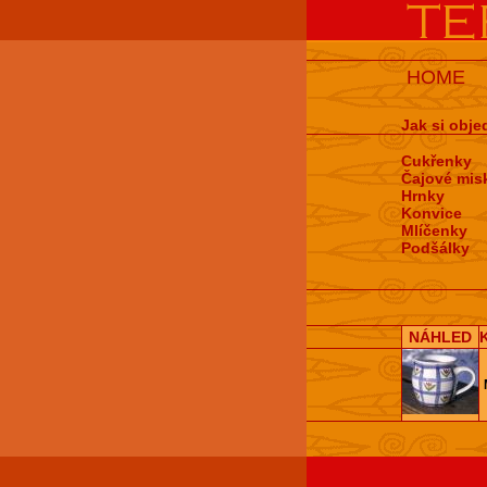
HOME
Jak si obje
Cukřenky
Čajové mis
Hrnky
Konvice
Mlíčenky
Podšálky
NÁHLED