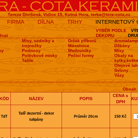
Tereza Divišová, Vidice 15, Kutná Hora,
terka@tera-cota.cz
FIRMA
DÍLNA
TRHY
INTERNETOVÝ
VÝBĚR PODLE
VÝ
dnat
DEKORU
DRU
Mísy, cedníky a
Držák příborů
Aromalamp
trojnožky
Máselnice
Džbány
ky
Podnosy
Medovní­ky
Mísy
Polévkové misky
Pečí­cí­ formy
Obaly na
Talíře
kytky,květn
Olejové la
Svícny
Vázy
Obsah 
CENA s
KÓD
NÁZEV
POPIS
KU
DPH
Talíř dezertní­ - dekor
TdT
Průměr 20cm
150 Kč
tulipány