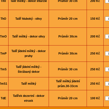
TmI
Talíř mělký - dekor intarzie
Průměr 30 cm
200 Kč
ThO
Talíř hluboký - olivy
Průměr 20 cm
150 Kč
TmO
Talíř mělký - dekor olivy
Průměr 30cm
200 Kč
Talíř jí­delní­ mělký - dekor
TmP
Průměr 30cm
250 Kč
pruhy
Talíř jí­delní­ mělký -
TmS
Průměr 30 cm
250 Kč
škrábaný dekor
Talíř mělký jídelní
TmS1
Talíř mělký
250 Kč
prům.30-33cm
Talířek dezertní­ - dekor
TdE
Průměr 20 cm
100 Kč
etrusk