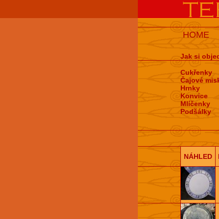
HOME
Jak si obje
Cukřenky
Čajové mis
Hrnky
Konvice
Mlíčenky
Podšálky
NÁHLED