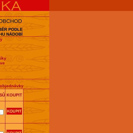
 OBCHOD
BĚR PODLE
HU NÁDOBÍ
y
íky
hve
objednávky
SŮ
KOUPIT