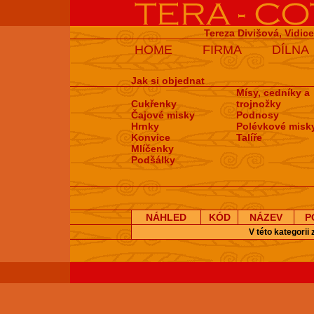
Tereza Divišová, Vidic
HOME
FIRMA
DÍLNA
Jak si objednat
Mísy, cedníky a
Cukřenky
trojnožky
Čajové misky
Podnosy
Hrnky
Polévkové misk
Konvice
Talíře
Mlíčenky
Podšálky
NÁHLED
KÓD
NÁZEV
P
V této kategorii