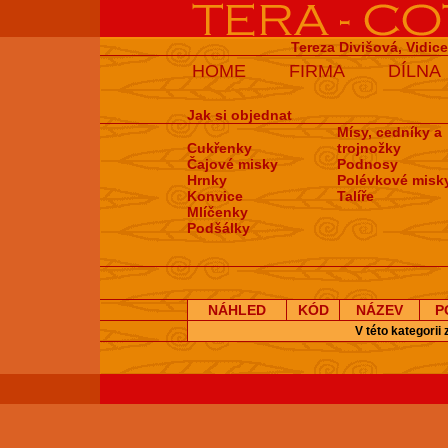
Tereza Divišová, Vidic
HOME
FIRMA
DÍLNA
Jak si objednat
Mísy, cedníky a
Cukřenky
trojnožky
Čajové misky
Podnosy
Hrnky
Polévkové misk
Konvice
Talíře
Mlíčenky
Podšálky
NÁHLED
KÓD
NÁZEV
P
V této kategorii