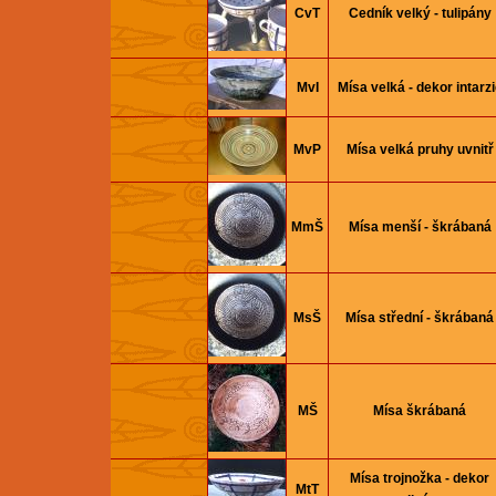
CvT
Cedník velký - tulipány
MvI
Mísa velká - dekor intarzi
MvP
Mísa velká pruhy uvnitř
MmŠ
Mísa menší - škrábaná
MsŠ
Mísa střední - škrábaná
MŠ
Mísa škrábaná
Mísa trojnožka - dekor
MtT