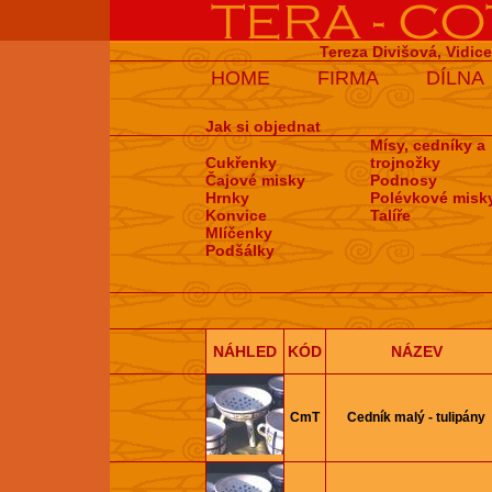
Tereza Divišová, Vidic
HOME
FIRMA
DÍLNA
Jak si objednat
Mísy, cedníky a
Cukřenky
trojnožky
Čajové misky
Podnosy
Hrnky
Polévkové misk
Konvice
Talíře
Mlíčenky
Podšálky
NÁHLED
KÓD
NÁZEV
CmT
Cedník malý - tulipány