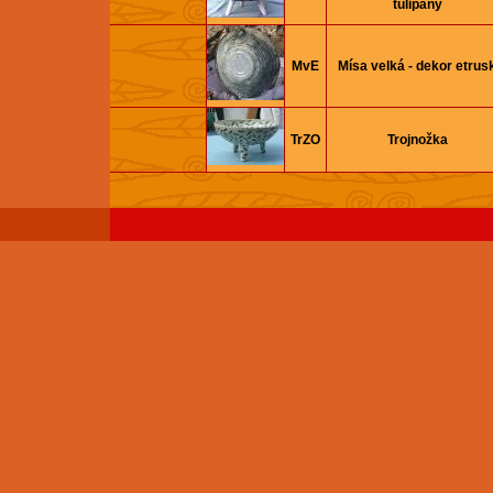
tulipány
MvE
Mísa velká - dekor etrus
TrZO
Trojnožka