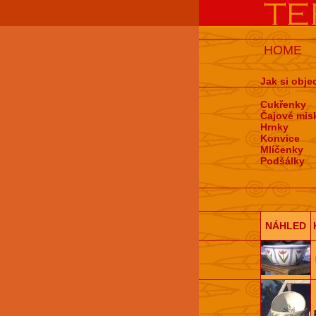
HOME
Jak si obje
Cukřenky
Čajové mis
Hrnky
Konvice
Mlíčenky
Podšálky
NÁHLED