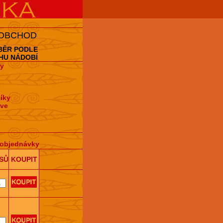
 OBCHOD
BĚR PODLE
HU NÁDOBÍ
y
íky
hve
objednávky
SŮ
KOUPIT