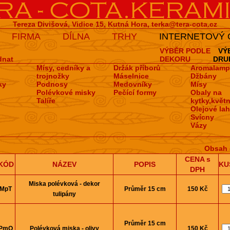
Tereza Divišová, Vidice 15, Kutná Hora,
terka@tera-cota.cz
FIRMA
DÍLNA
TRHY
INTERNETOVÝ
VÝBĚR PODLE
VÝ
dnat
DEKORU
DRU
Mísy, cedníky a
Držák příborů
Aromalamp
trojnožky
Máselnice
Džbány
ky
Podnosy
Medovní­ky
Mísy
Polévkové misky
Pečí­cí­ formy
Obaly na
Talíře
kytky,květn
Olejové la
Svícny
Vázy
Obsah 
CENA s
KÓD
NÁZEV
POPIS
KU
DPH
Miska polévková - dekor
MpT
Průměr 15 cm
150 Kč
tulipány
Průměr 15 cm
PmO
Polévková miska - olivy
150 Kč