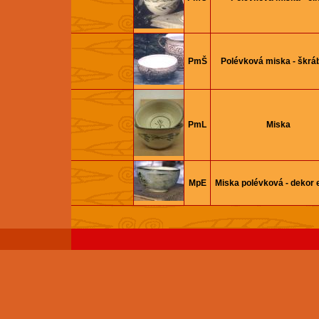
PmŠ
Polévková miska - škrá
PmL
Miska
MpE
Miska polévková - dekor 