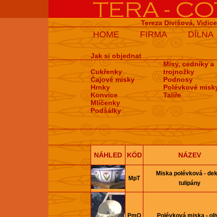
Tereza Divišová, Vidic
HOME
FIRMA
DÍLNA
Jak si objednat
Mísy, cedníky a
Cukřenky
trojnožky
Čajové misky
Podnosy
Hrnky
Polévkové misk
Konvice
Talíře
Mlíčenky
Podšálky
NÁHLED
KÓD
NÁZEV
Miska polévková - de
MpT
tulipány
PmO
Polévková miska - oli