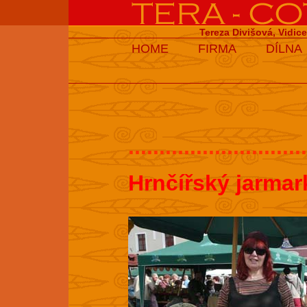
Tereza Divišová, Vidic
HOME
FIRMA
DÍLNA
.............................
Hrnčířský jarmar