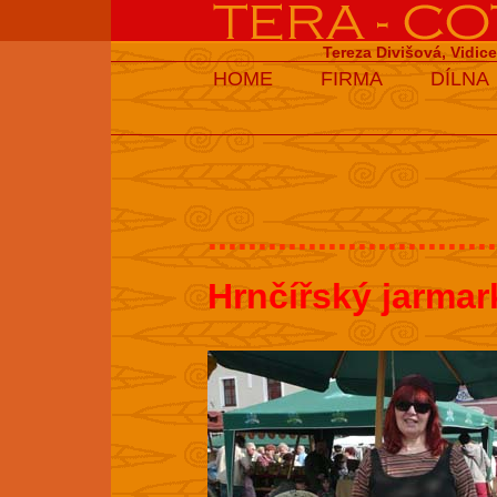
Tereza Divišová, Vidic
HOME
FIRMA
DÍLNA
.............................
Hrnčířský jarmar