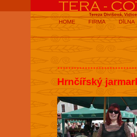
Tereza Divišová, Vidic
HOME
FIRMA
DÍLNA
.............................
Hrnčířský jarmar